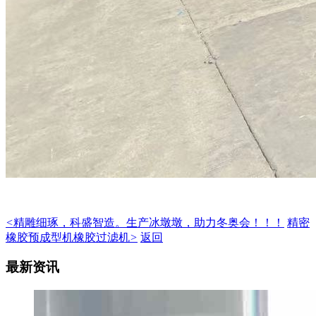
<
精雕细琢，科盛智造。生产冰墩墩，助力冬奥会！！！
精密
橡胶预成型机橡胶过滤机
>
返回
最新资讯