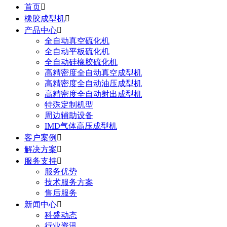
首页

橡胶成型机

产品中心

全自动真空硫化机
全自动平板硫化机
全自动硅橡胶硫化机
高精密度全自动真空成型机
高精密度全自动油压成型机
高精密度全自动射出成型机
特殊定制机型
周边辅助设备
IMD气体高压成型机
客户案例

解决方案

服务支持

服务优势
技术服务方案
售后服务
新闻中心

科盛动态
行业资讯