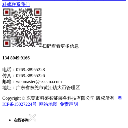
科盛
联系我们
扫码查看更多信息
134 8049 9166
电话：0769-38955228
传真：0769-38955226
邮箱：webmaster@szksma.com
地址：广东省东莞市黄江镇大冚管理区
Copyright © 东莞市科盛智能装备科技有限公司 版权所有
粤
ICP备15027224号
网站地图
免责声明
在线咨询