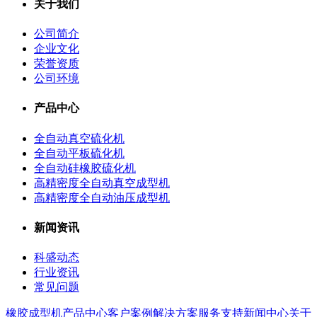
关于我们
公司简介
企业文化
荣誉资质
公司环境
产品中心
全自动真空硫化机
全自动平板硫化机
全自动硅橡胶硫化机
高精密度全自动真空成型机
高精密度全自动油压成型机
新闻资讯
科盛动态
行业资讯
常见问题
橡胶成型机
产品中心
客户案例
解决方案
服务支持
新闻中心
关于