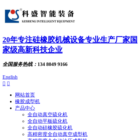
20年专注硅橡胶机械设备专业生产厂家
国
家级高新科技企业
全国服务热线：
134 8049 9166
English


网站首页
橡胶成型机
产品中心
全自动真空硫化机
全自动平板硫化机
全自动硅橡胶硫化机
高精密度全自动真空成型机