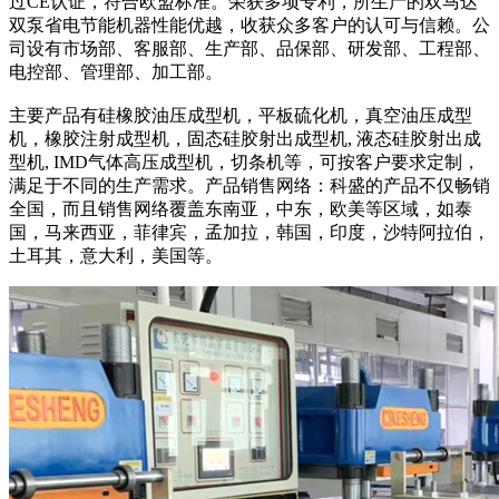
过CE认证，符合欧盟标准。荣获多项专利，所生产的双马达
双泵省电节能机器性能优越，收获众多客户的认可与信赖。公
司设有市场部、客服部、生产部、品保部、研发部、工程部、
电控部、管理部、加工部。
主要产品有硅橡胶油压成型机，平板硫化机，真空油压成型
机，橡胶注射成型机，固态硅胶射出成型机, 液态硅胶射出成
型机, IMD气体高压成型机，切条机等，可按客户要求定制，
满足于不同的生产需求。产品销售网络：科盛的产品不仅畅销
全国，而且销售网络覆盖东南亚，中东，欧美等区域，如泰
国，马来西亚，菲律宾，孟加拉，韩国，印度，沙特阿拉伯，
土耳其，意大利，美国等。