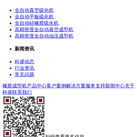
全自动真空硫化机
全自动平板硫化机
全自动硅橡胶硫化机
高精密度全自动真空成型机
高精密度全自动油压成型机
新闻资讯
科盛动态
行业资讯
常见问题
橡胶成型机
产品中心
客户案例
解决方案
服务支持
新闻中心
关于
科盛
联系我们
扫码查看更多信息